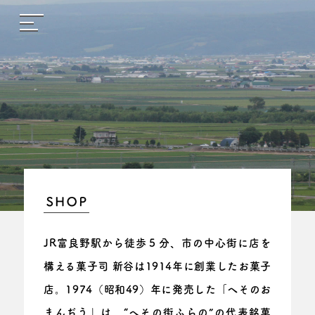
JR富良野駅から徒歩５分、
市の中心街に店を
構える菓子司 新谷は
1914年に創業したお菓子
店。
1974（昭和49）年に発売した「へそのお
まんぢう」は、
“へその街ふらの”の代表銘菓