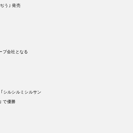
ぢう｣ 発売
ープ会社となる
 ｢シルシルミシルサン
｣ で優勝